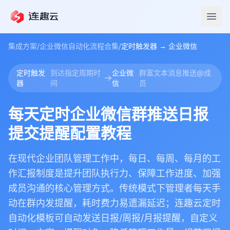
集成方案
/
企业微信自动化流程合集
/
定时触发器
→
企业微信
定时触发
到达指定周期时
企业微
群富文本消息推送@成
器
间
信
员
每天定时企业微信群推送日报
提交提醒配置教程
在现代企业团队管理工作中，每日、每周、每月的工
作汇报制度是提升团队执行力、保障工作进度、加强
成员沟通的核心管理方式。传统模式下管理者每天手
动在群内发提醒，耗时费力易遗漏延迟；连趣云定时
自动化模板可自动发送日报/周报/月报提醒，自定义