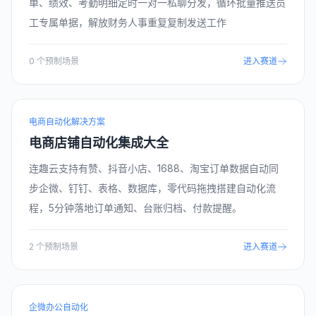
单、绩效、考勤明细定时一对一私聊分发，循环批量推送员
工专属单据，解放财务人事重复复制发送工作
0
个预制场景
进入赛道
电商自动化解决方案
电商店铺自动化集成大全
连趣云支持有赞、抖音小店、1688、淘宝订单数据自动同
步企微、钉钉、表格、数据库，零代码拖拽搭建自动化流
程，5分钟落地订单通知、台账归档、付款提醒。
2
个预制场景
进入赛道
企微办公自动化