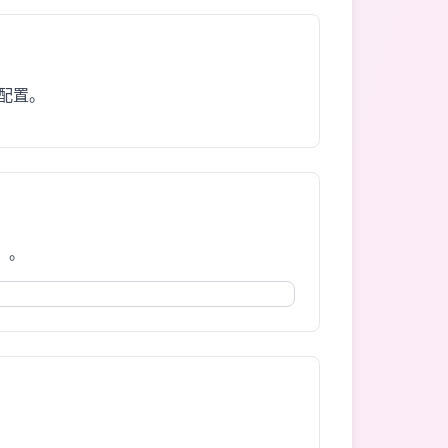
配置。
】。